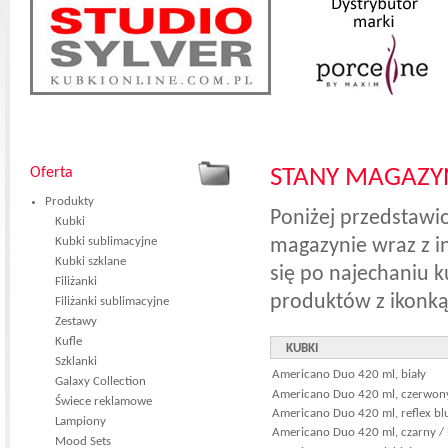
Oferta
STANY MAGAZ
Produkty
Poniżej przedstawi
Kubki
Kubki sublimacyjne
magazynie wraz z i
Kubki szklane
się po najechaniu 
Filiżanki
produktów z ikonką
Filiżanki sublimacyjne
Zestawy
Kufle
KUBKI
Szklanki
Americano Duo 420 ml, biały
Galaxy Collection
Americano Duo 420 ml, czerwony
Świece reklamowe
Americano Duo 420 ml, reflex blu
Lampiony
Americano Duo 420 ml, czarny / 
Mood Sets