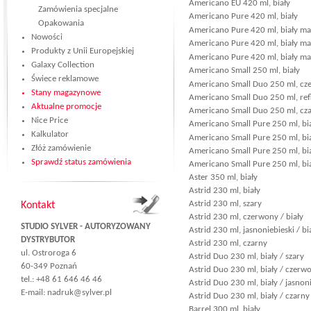
Americano EU 420 ml, biały
Zamówienia specjalne
Americano Pure 420 ml, biały
Opakowania
Americano Pure 420 ml, biały ma
Nowości
Americano Pure 420 ml, biały mat
Produkty z Unii Europejskiej
Americano Pure 420 ml, biały ma
Galaxy Collection
Americano Small 250 ml, biały
Świece reklamowe
Americano Small Duo 250 ml, cze
Stany magazynowe
Americano Small Duo 250 ml, refl
Aktualne promocje
Americano Small Duo 250 ml, czar
Nice Price
Americano Small Pure 250 ml, bi
Kalkulator
Americano Small Pure 250 ml, bi
Złóż zamówienie
Americano Small Pure 250 ml, bia
Sprawdź status zamówienia
Americano Small Pure 250 ml, bia
Aster 350 ml, biały
Astrid 230 ml, biały
Astrid 230 ml, szary
Kontakt
Astrid 230 ml, czerwony / biały
STUDIO SYLVER - AUTORYZOWANY
Astrid 230 ml, jasnoniebieski / bi
DYSTRYBUTOR
Astrid 230 ml, czarny
ul. Ostroroga 6
Astrid Duo 230 ml, biały / szary
60-349 Poznań
Astrid Duo 230 ml, biały / czerw
tel.: +48 61 646 46 46
Astrid Duo 230 ml, biały / jasnon
E-mail:
nadruk@sylver.pl
Astrid Duo 230 ml, biały / czarny
Barrel 300 ml, biały