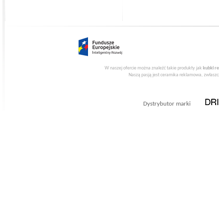
W naszej ofercie można znaleźć takie produkty jak
kubki r
Naszą pasją jest ceramika reklamowa, zwłaszcz
Dystrybutor marki