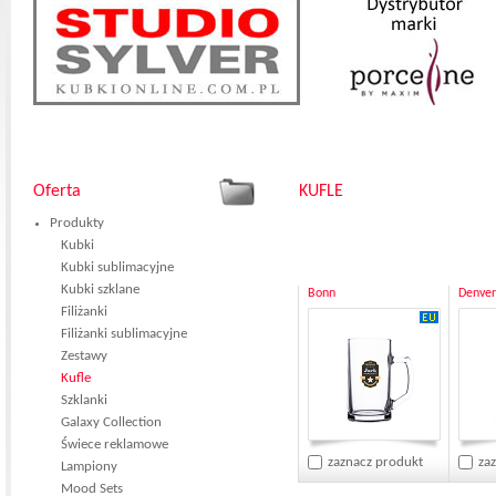
Oferta
KUFLE
Produkty
Kubki
Kubki sublimacyjne
Kubki szklane
Bonn
Denver
Filiżanki
Filiżanki sublimacyjne
Zestawy
Kufle
Szklanki
Galaxy Collection
Świece reklamowe
zaznacz produkt
za
Lampiony
Mood Sets