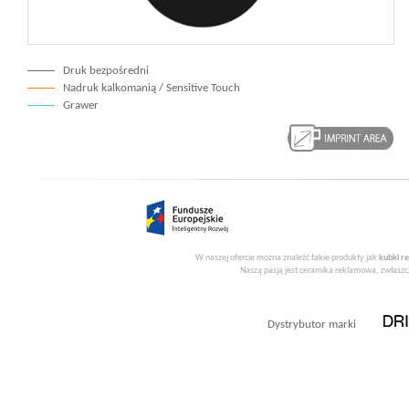
Druk bezpośredni
Nadruk kalkomanią / Sensitive Touch
Grawer
W naszej ofercie można znaleźć takie produkty jak
kubki r
Naszą pasją jest ceramika reklamowa, zwłaszcz
Dystrybutor marki