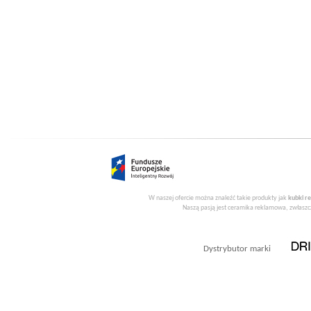
W naszej ofercie można znaleźć takie produkty jak
kubki r
Naszą pasją jest ceramika reklamowa, zwłaszcz
Dystrybutor marki