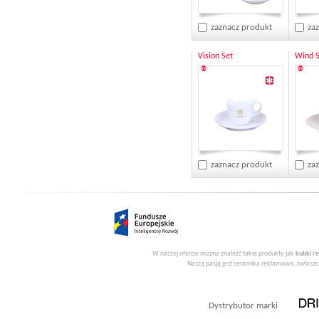
zaznacz produkt
za
Vision Set
Wind S
®
®
zaznacz produkt
za
W naszej ofercie można znaleźć takie produkty jak
kubki r
Naszą pasją jest ceramika reklamowa, zwłaszcz
Dystrybutor marki