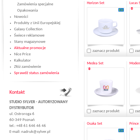
Horizon Set
Lucas 
Zamówienia specjalne
®
Opakowania
Nowości
Produkty z Unii Europejskiej
Galaxy Collection
Świece reklamowe
Stany magazynowe
Aktualne promocje
zaznacz produkt
za
Nice Price
Kalkulator
Medea Set
Modena
Złóż zamówienie
®
Sprawdź status zamówienia
Kontakt
STUDIO SYLVER - AUTORYZOWANY
DYSTRYBUTOR
zaznacz produkt
za
ul. Ostroroga 6
60-349 Poznań
Osaka Set
Prince
tel.: +48 61 646 46 46
®
E-mail:
nadruk@sylver.pl